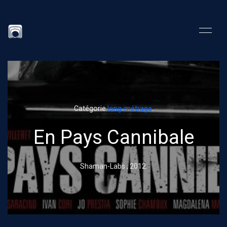
Catégorie
long-métrage
.
En Pays Cannibale
Shaman-Labs ,
2012
.