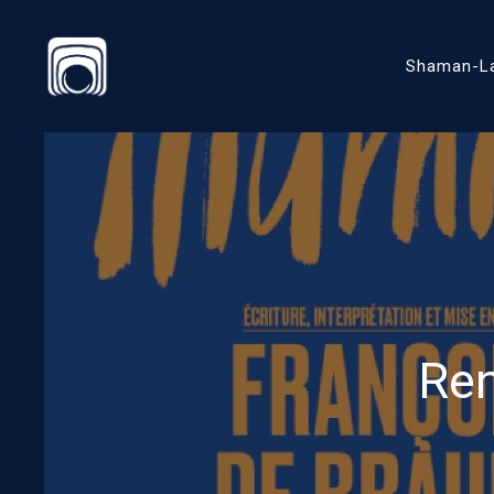
Shaman-L
Ren