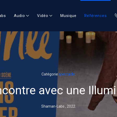
abs
Audio
Vidéo
Musique
Références
Catégorie
spectacle
.
contre avec une Illum
Shaman-Labs ,
2022
.