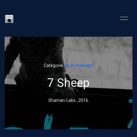
Catégorie
court-métrage
.
7 Sheep
Shaman-Labs ,
2016
.