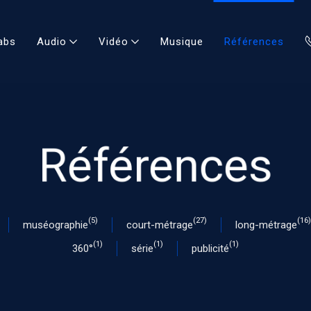
abs
Audio
Vidéo
Musique
Références
Références
(5)
(27)
(16)
muséographie
court-métrage
long-métrage
(1)
(1)
(1)
360°
série
publicité