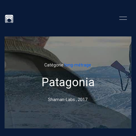
Catégorie
long-métrage
.
Patagonia
Shaman-Labs ,
2017
.