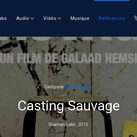
abs
Audio
Vidéo
Musique
Références
Catégorie
documentaire
.
Casting Sauvage
Shaman-Labs ,
2015
.