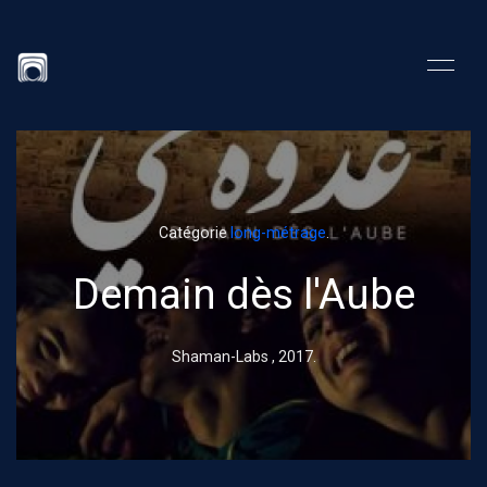
Catégorie
long-métrage
.
Demain dès l'Aube
Shaman-Labs ,
2017
.