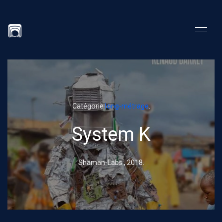
Catégorie
long-métrage
.
System K
Shaman-Labs ,
2018
.