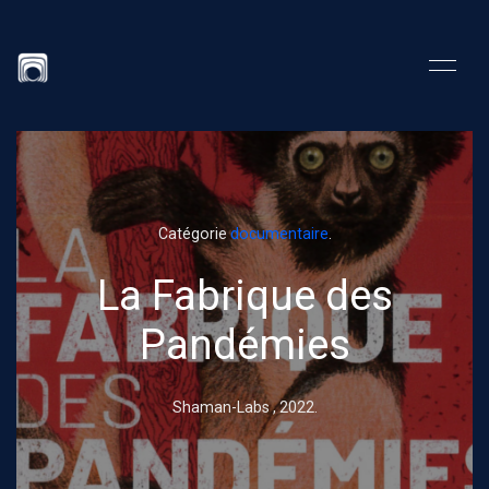
Catégorie
documentaire
.
La Fabrique des
Pandémies
Shaman-Labs ,
2022
.